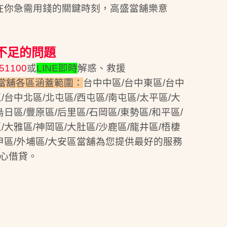
在你急需用錢的關鍵時刻，高盛
當舖樂意
不足的問題
951100
或
LINE即時
解惑、救援
當舖各區涵蓋範圍：
台中中區/台中東區/台中
/台中北區/北屯區/西屯區/南屯區/太平區/大
烏日區/豐原區/后里區/石岡區/東勢區/和平區/
/大雅區/神岡區/大肚區/沙鹿區/龍井區/梧棲
大甲區/外埔區/大安區當舖為您提供最好的服務
心借貸。