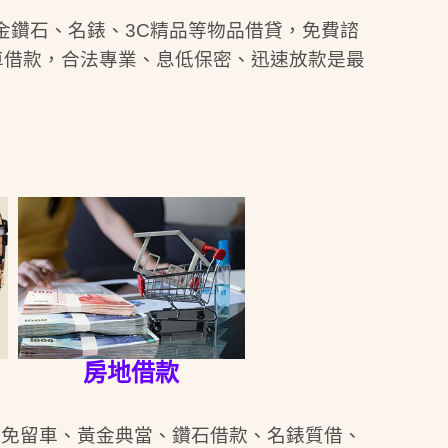
金鑽石、名錶、3C精品等物品借貸，
免費諮
車借款，合法專業、息低保密、迅速放款是最
房地借款
款免留車、黃金典當、鑽石借款、名錶質借、