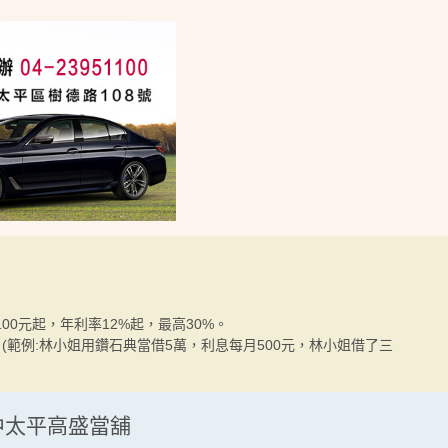
元起，年利率12%起，最高30%。
範例:林小姐用鑽石典當借5萬，利息每月500元，林小姐借了三
中太平高盛當舖