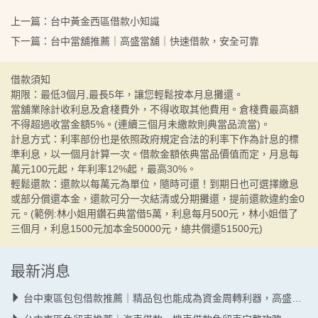
上一篇：
台中黃金西區借款小知識
下一篇：
台中當舖推薦｜高盛當舖｜快速借款，安全可靠
借款須知
期限：最低3個月,最長5年，讓您輕鬆按本月息攤還。
當舖業除計收利息及倉棧費外，不得收取其他費用。倉棧費最高額
不得超過收當金額5%。(連續三個月未繳款則典當品流當)。
計息方式：利率部份也是依照政府規定合法的利率下作為計息的標
準利息，以一個月計算一次。借款金額依典當品價值而定，月息每
萬元100元起，年利率12%起，最高30%。
輕鬆還款：還款以每萬元為單位，隨時可還！到期日也可選擇繳息
或部分償還本金，還款可分一次結清或分期攤還，提前還款違約金0
元。(範例:林小姐用鑽石典當借5萬，利息每月500元，林小姐借了
三個月，利息1500元加本金50000元，總共償還51500元)
最新消息
台中東區包包借款推薦｜精品包也能成為資金周轉利器，高盛當舖專業估價，快速安心借款