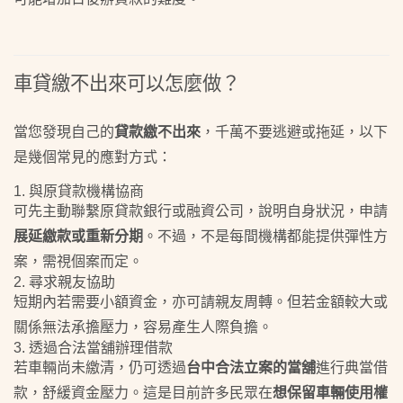
車貸繳不出來可以怎麼做？
當您發現自己的
貸款繳不出來
，千萬不要逃避或拖延，以下
是幾個常見的應對方式：
1. 與原貸款機構協商
可先主動聯繫原貸款銀行或融資公司，說明自身狀況，申請
展延繳款或重新分期
。不過，不是每間機構都能提供彈性方
案，需視個案而定。
2. 尋求親友協助
短期內若需要小額資金，亦可請親友周轉。但若金額較大或
關係無法承擔壓力，容易產生人際負擔。
3. 透過合法當舖辦理借款
若車輛尚未繳清，仍可透過
台中
合法立案的當舖
進行典當借
款，舒緩資金壓力。這是目前許多民眾在
想保留車輛使用權