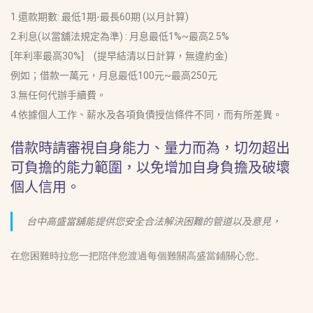
1.還款期數: 最低1期-最長60期 (以月計算)
2.利息(以當舖法規定為準) : 月息最低1%~最高2.5%
[年利率最高30%] (提早結清以日計算，無違約金)
例如；借款一萬元，月息最低100元~最高250元
3.無任何代辦手續費。
4.依據個人工作、薪水及各項負債授信條件不同，而有所差異。
借款時請審視自身能力、量力而為，切勿超出
可負擔的能力範圍，以免增加自身負擔及破壞
個人信用。
台中高盛當舖能提供您安全合法解決困難的管道以及意見，
在您困難時拉您一把陪伴您渡過每個難關高盛當鋪關心您。